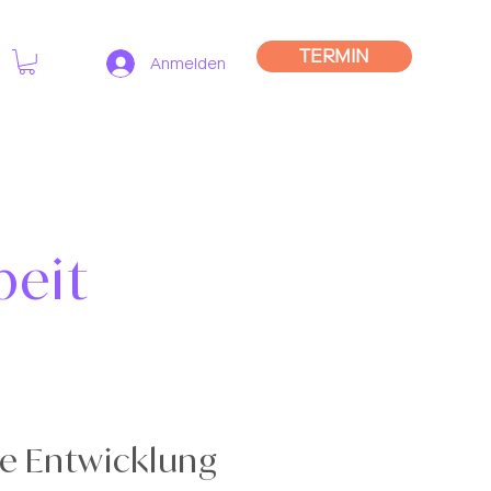
TERMIN
Anmelden
beit
he Entwicklung