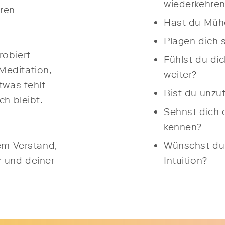
wiederkehre
ren
Hast du Müh
Plagen dich 
robiert –
Fühlst du di
Meditation,
weiter?
twas fehlt
Bist du unzu
ch bleibt.
Sehnst dich
kennen?
dem Verstand,
Wünschst du 
 und deiner
Intuition?