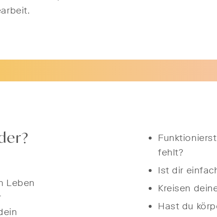
arbeit.
der?
Funktioniers
fehlt?
Ist dir einfac
m Leben
Kreisen dein
r
Hast du körp
dein