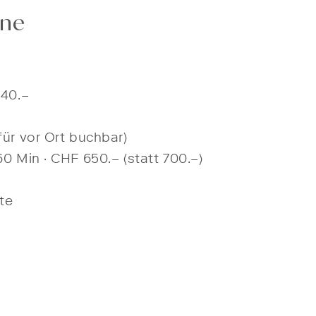
ine
140.–
für vor Ort buchbar)
0 Min · CHF 650.– (statt 700.–)
te