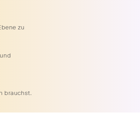
 Ebene zu
 und
h brauchst.